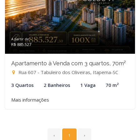
A partir de:
R$ 885.527
Apartamento à Venda com 3 quartos, 70m²
Rua 607 - Tabuleiro dos Oliveiras, Itapema-SC
3 Quartos
2 Banheiros
1 Vaga
70 m²
Mais informações
‹
1
›