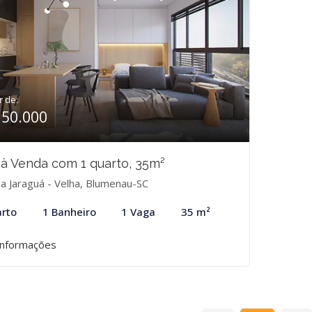
r de:
350.000
 à Venda com 1 quarto, 35m²
a Jaraguá - Velha, Blumenau-SC
rto
1 Banheiro
1 Vaga
35 m²
informações