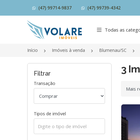
(47) 99714-9837
(47) 99739-4342
Página inicial
Todas as catego
Início
Imóveis à venda
Blumenau/SC
3 I
Filtrar
Transação
Ordenar
Tipos de imóvel