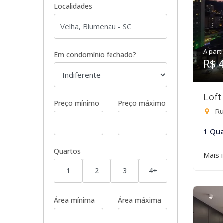
Localidades
A parti
Em condomínio fechado?
R$ 
Loft
Preço mínimo
Preço máximo
Ru
1 Qua
Quartos
Mais 
1
2
3
4+
Área mínima
Área máxima