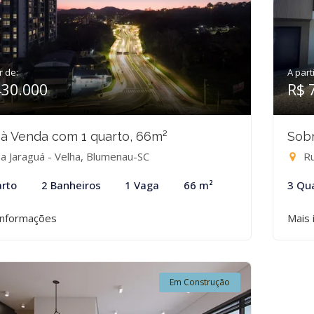
r de:
A part
430.000
R$ 
 à Venda com 1 quarto, 66m²
Sobr
a Jaraguá - Velha, Blumenau-SC
Ru
rto
2 Banheiros
1 Vaga
66 m²
3 Qu
informações
Mais 
Em Construção