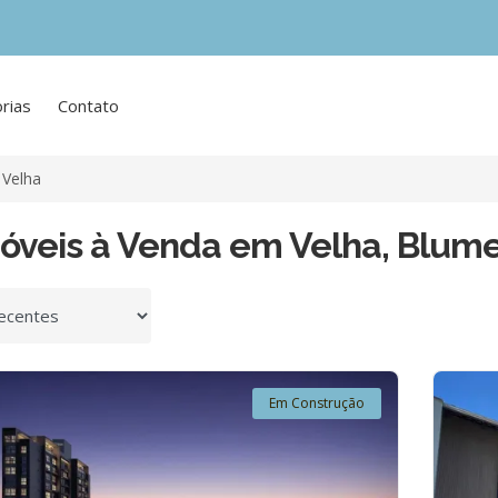
rias
Contato
Velha
móveis à Venda em Velha, Blum
 por
Em Construção