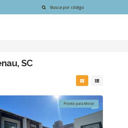
enau, SC
Mostrar resultados e
Mostrar resulta
Pronto para Morar