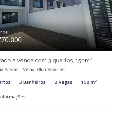
ir de:
770.000
ado à Venda com 3 quartos, 150m²
a Araras - Velha, Blumenau-SC
artos
3 Banheiros
2 Vagas
150 m²
informações