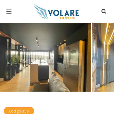
Página inicial
<
>
Código 335