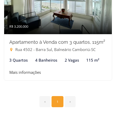
R$ 3.200.000
Apartamento à Venda com 3 quartos, 115m²
Rua 4502 - Barra Sul, Balneário Camboriú-SC
3 Quartos
4 Banheiros
2 Vagas
115 m²
Mais informações
‹
1
›