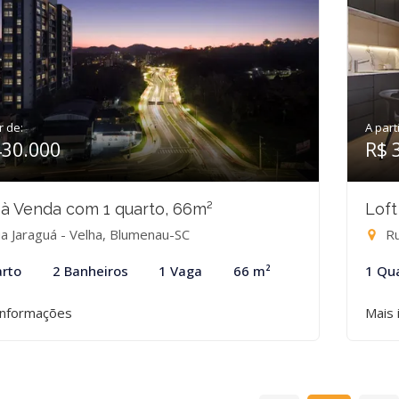
r de:
A part
430.000
R$ 
 à Venda com 1 quarto, 66m²
Loft
a Jaraguá - Velha, Blumenau-SC
Ru
rto
2 Banheiros
1 Vaga
66 m²
1 Qu
informações
Mais 