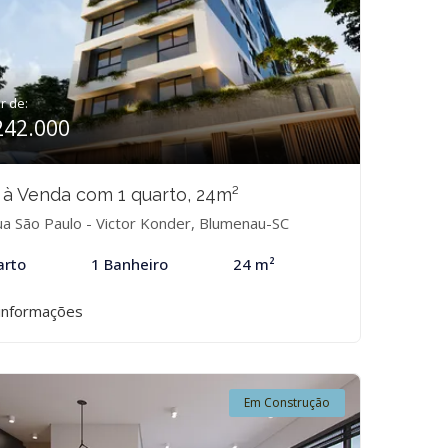
ir de:
242.000
 à Venda com 1 quarto, 24m²
a São Paulo - Victor Konder, Blumenau-SC
arto
1 Banheiro
24 m²
informações
Em Construção