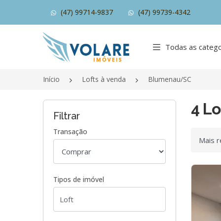
(47) 99714-9837
(47) 99739-4342
Página inicial
Todas as catego
Início
Lofts à venda
Blumenau/SC
4 L
Filtrar
Transação
Ordenar
Tipos de imóvel