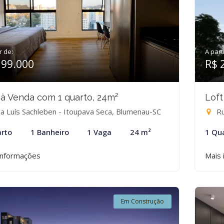
r de:
A part
399.000
R$ 
 à Venda com 1 quarto, 24m²
Loft
a Luís Sachleben - Itoupava Seca, Blumenau-SC
Ru
rto
1 Banheiro
1 Vaga
24 m²
1 Qu
informações
Mais 
Em Construção