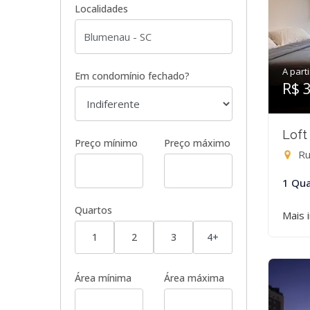
Localidades
A parti
Em condomínio fechado?
R$ 
Loft
Preço mínimo
Preço máximo
Ru
1 Qua
Quartos
Mais 
1
2
3
4+
Área mínima
Área máxima