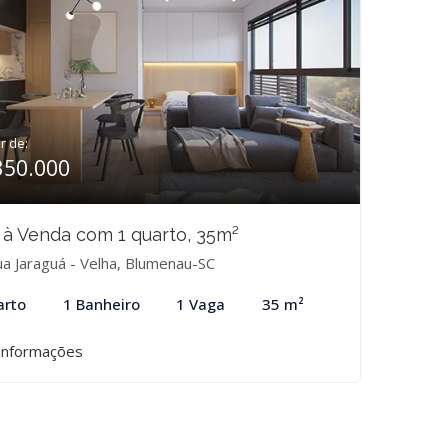
ir de:
350.000
 à Venda com 1 quarto, 35m²
a Jaraguá - Velha, Blumenau-SC
arto
1 Banheiro
1 Vaga
35 m²
informações