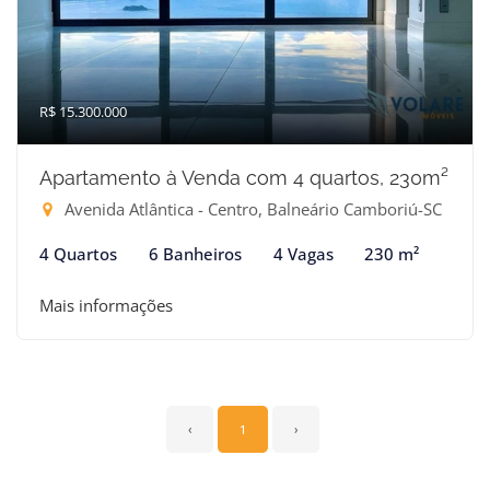
R$ 15.300.000
Apartamento à Venda com 4 quartos, 230m²
Avenida Atlântica - Centro, Balneário Camboriú-SC
4 Quartos
6 Banheiros
4 Vagas
230 m²
Mais informações
‹
1
›