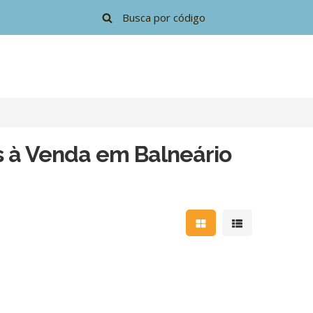
 à Venda em Balneário
Mostrar resultados e
Mostrar resulta