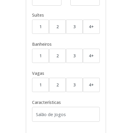
Suítes
1
2
3
4+
Banheiros
1
2
3
4+
Vagas
1
2
3
4+
Características