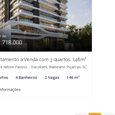
r de:
1.718.000
tamento à Venda com 3 quartos, 146m²
 Nilson Fausto - Itacolomi, Balneário Piçarras-SC
rtos
4 Banheiros
2 Vagas
146 m²
informações