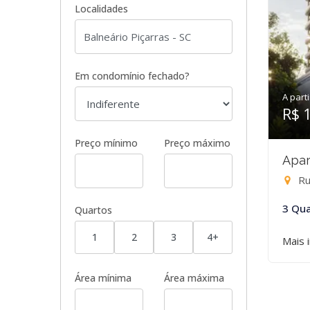
Localidades
Em condomínio fechado?
A parti
R$ 
Preço mínimo
Preço máximo
Apar
Rua
3 Qua
Quartos
1
2
3
4+
Mais 
Área mínima
Área máxima