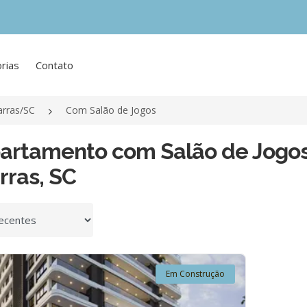
rias
Contato
arras/SC
Com Salão de Jogos
partamento com Salão de Jogos
rras, SC
 por
Em Construção