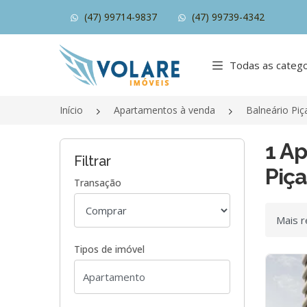
(47) 99714-9837
(47) 99739-4342
Página inicial
Todas as catego
Início
Apartamentos à venda
Balneário Piç
1 A
Filtrar
Piça
Transação
Ordenar
Tipos de imóvel