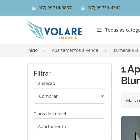
(47) 99714-9837
(47) 99739-4342
Página inicial
Todas as catego
Início
Apartamentos à venda
Blumenau/SC
1 A
Filtrar
Blu
Transação
Ordenar
Tipos de imóvel