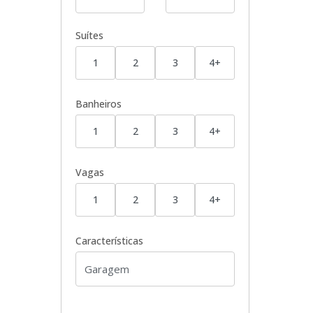
Suítes
1
2
3
4+
Banheiros
1
2
3
4+
Vagas
1
2
3
4+
Características