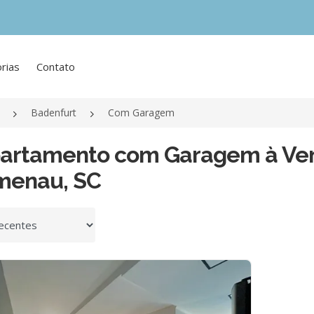
rias
Contato
Badenfurt
Com Garagem
partamento com Garagem à Ve
menau, SC
 por