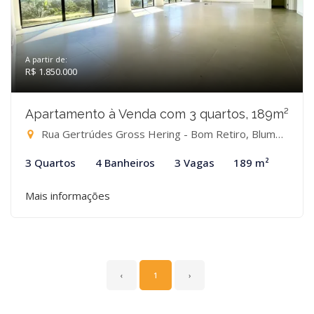
A partir de:
R$ 1.850.000
Apartamento à Venda com 3 quartos, 189m²
Rua Gertrúdes Gross Hering - Bom Retiro, Blumenau-SC
3 Quartos
4 Banheiros
3 Vagas
189 m²
Mais informações
‹
1
›