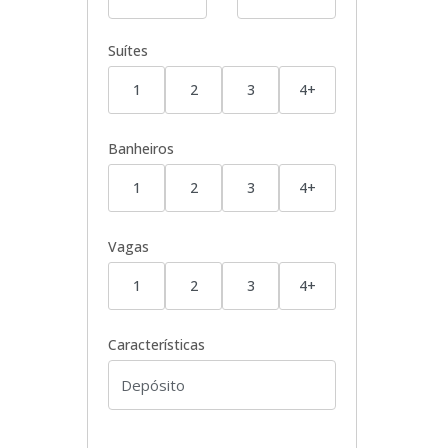
Suítes
1
2
3
4+
Banheiros
1
2
3
4+
Vagas
1
2
3
4+
Características