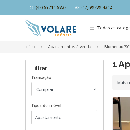
(47) 99714-9837
(47) 99739-4342
Página inicial
Todas as catego
Início
Apartamentos à venda
Blumenau/SC
1 A
Filtrar
Transação
Ordenar
Tipos de imóvel