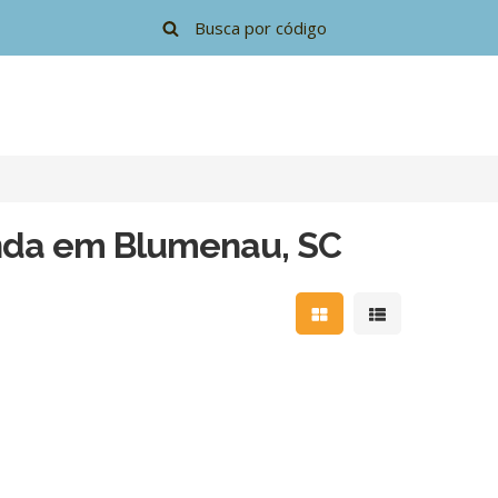
nda em Blumenau, SC
Mostrar resultados e
Mostrar resulta