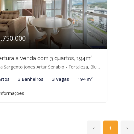
1.750.000
rtura à Venda com 3 quartos, 194m²
 Sargento Jones Artur Senabio - Fortaleza, Blumenau-SC
rtos
3 Banheiros
3 Vagas
194 m²
informações
‹
1
›