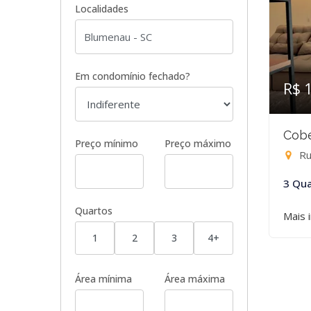
Localidades
Em condomínio fechado?
R$ 
Cobe
Preço mínimo
Preço máximo
Rua
3 Qua
Quartos
Mais 
1
2
3
4+
Área mínima
Área máxima