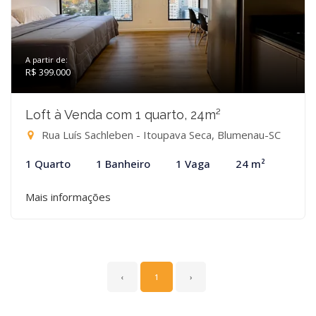
A partir de:
R$ 399.000
Loft à Venda com 1 quarto, 24m²
Rua Luís Sachleben - Itoupava Seca, Blumenau-SC
1 Quarto
1 Banheiro
1 Vaga
24 m²
Mais informações
‹
1
›