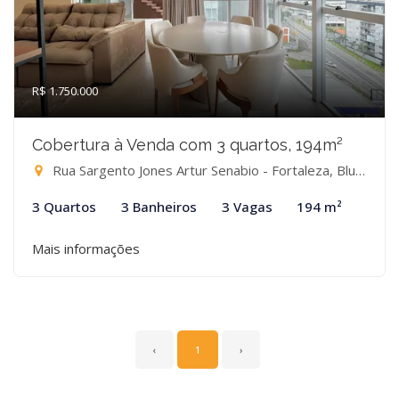
R$ 1.750.000
Cobertura à Venda com 3 quartos, 194m²
Rua Sargento Jones Artur Senabio - Fortaleza, Blumenau-SC
3 Quartos
3 Banheiros
3 Vagas
194 m²
Mais informações
‹
1
›