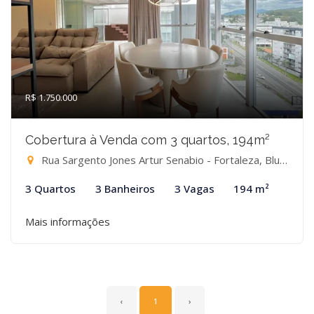
R$ 1.750.000
Cobertura à Venda com 3 quartos, 194m²
Rua Sargento Jones Artur Senabio - Fortaleza, Blumenau-SC
3 Quartos
3 Banheiros
3 Vagas
194 m²
Mais informações
‹
1
›