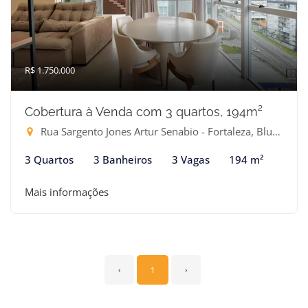
R$ 1.750.000
Cobertura à Venda com 3 quartos, 194m²
Rua Sargento Jones Artur Senabio - Fortaleza, Blumenau-SC
3 Quartos
3 Banheiros
3 Vagas
194 m²
Mais informações
‹
1
›