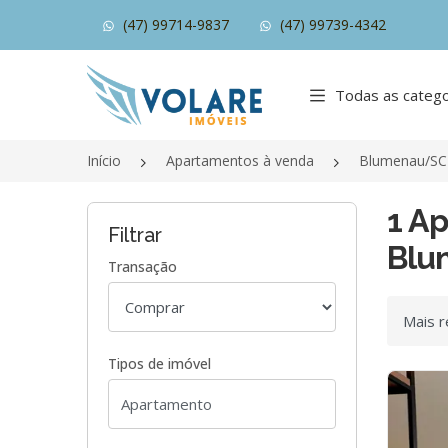
(47) 99714-9837
(47) 99739-4342
Página inicial
Todas as catego
Início
Apartamentos à venda
Blumenau/SC
1 A
Filtrar
Blu
Transação
Ordenar
Tipos de imóvel