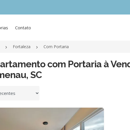
rias
Contato
Fortaleza
Com Portaria
partamento com Portaria à Ven
menau, SC
 por