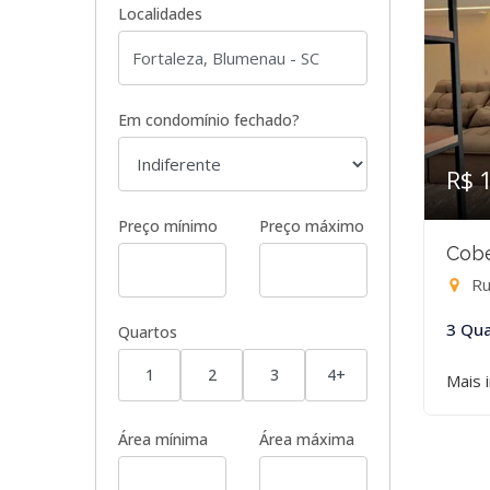
Localidades
Em condomínio fechado?
R$ 
Preço mínimo
Preço máximo
Cobe
Rua
3 Qua
Quartos
1
2
3
4+
Mais 
Área mínima
Área máxima