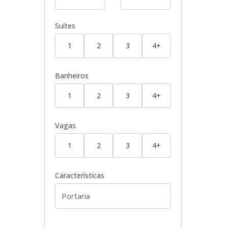
Suítes
1
2
3
4+
Banheiros
1
2
3
4+
Vagas
1
2
3
4+
Características