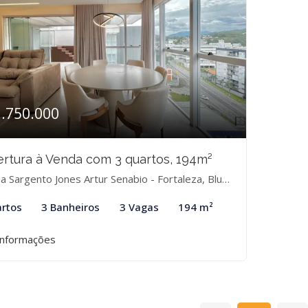
1.750.000
rtura à Venda com 3 quartos, 194m²
 Sargento Jones Artur Senabio - Fortaleza, Blumenau-SC
rtos
3 Banheiros
3 Vagas
194 m²
informações