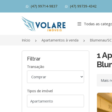
(47) 99714-9837
(47) 99739-4342
Página inicial
Todas as catego
Início
Apartamentos à venda
Blumenau/SC
1 Ap
Filtrar
Blu
Transação
Ordenar
Tipos de imóvel