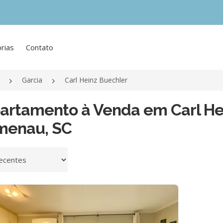
rias
Contato
Garcia
Carl Heinz Buechler
artamento à Venda em Carl Hei
menau, SC
 por