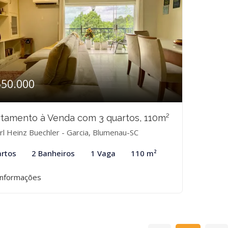
550.000
tamento à Venda com 3 quartos, 110m²
rl Heinz Buechler - Garcia, Blumenau-SC
rtos
2 Banheiros
1 Vaga
110 m²
informações