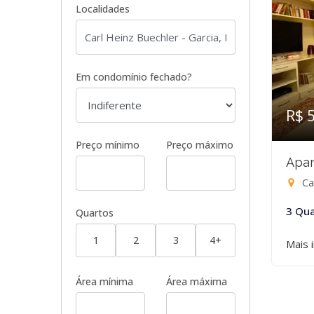
Localidades
Em condomínio fechado?
R$ 
Preço mínimo
Preço máximo
Apar
Ca
3 Qua
Quartos
1
2
3
4+
Mais 
Área mínima
Área máxima