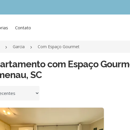
rias
Contato
Garcia
Com Espaço Gourmet
partamento com Espaço Gourme
menau, SC
 por