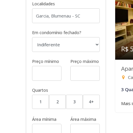
Localidades
Em condomínio fechado?
R$ 
Preço mínimo
Preço máximo
Apar
Ca
3 Qua
Quartos
1
2
3
4+
Mais 
Área mínima
Área máxima