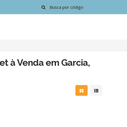
t à Venda em Garcia,
Mostrar resultados e
Mostrar resulta