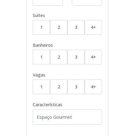
Suítes
1
2
3
4+
Banheiros
1
2
3
4+
Vagas
1
2
3
4+
Características