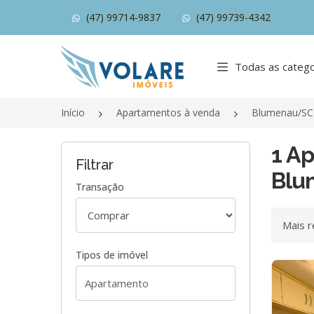
(47) 99714-9837
(47) 99739-4342
Página inicial
Todas as catego
Início
Apartamentos à venda
Blumenau/SC
1 A
Filtrar
Blu
Transação
Ordenar
Tipos de imóvel