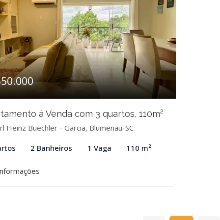
550.000
tamento à Venda com 3 quartos, 110m²
rl Heinz Buechler - Garcia, Blumenau-SC
rtos
2 Banheiros
1 Vaga
110 m²
informações