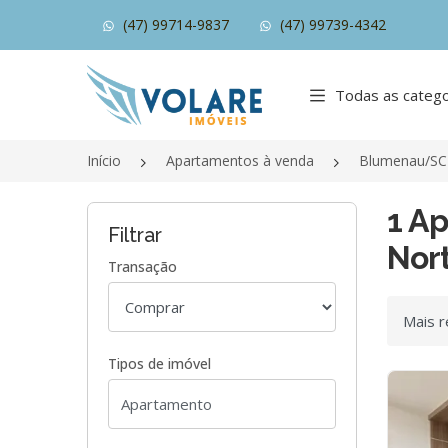
(47) 99714-9837
(47) 99739-4342
Página inicial
Todas as catego
Início
Apartamentos à venda
Blumenau/SC
1 A
Filtrar
Nor
Transação
Ordenar
Tipos de imóvel