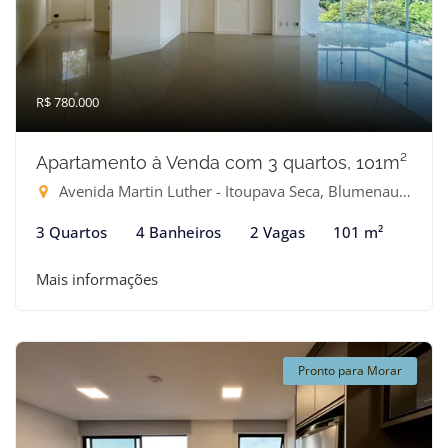
R$ 780.000
Apartamento à Venda com 3 quartos, 101m²
Avenida Martin Luther - Itoupava Seca, Blumenau-SC
3 Quartos
4 Banheiros
2 Vagas
101 m²
Mais informações
Pronto para Morar