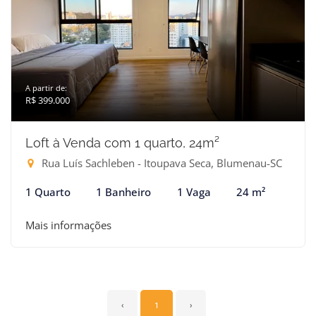
A partir de:
R$ 399.000
Loft à Venda com 1 quarto, 24m²
Rua Luís Sachleben - Itoupava Seca, Blumenau-SC
1 Quarto
1 Banheiro
1 Vaga
24 m²
Mais informações
‹
1
›