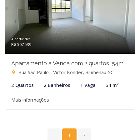
A partir de:
R$ 507.539
Apartamento à Venda com 2 quartos, 54m²
Rua São Paulo - Victor Konder, Blumenau-SC
2 Quartos
2 Banheiros
1 Vaga
54 m²
Mais informações
‹
1
›