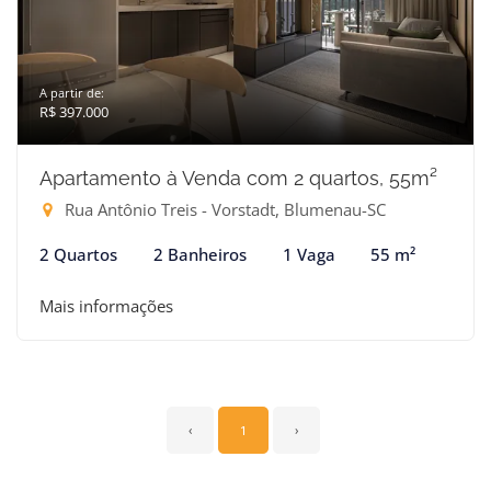
A partir de:
R$ 397.000
Apartamento à Venda com 2 quartos, 55m²
Rua Antônio Treis - Vorstadt, Blumenau-SC
2 Quartos
2 Banheiros
1 Vaga
55 m²
Mais informações
‹
1
›