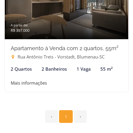
A partir de:
R$ 397.000
Apartamento à Venda com 2 quartos, 55m²
Rua Antônio Treis - Vorstadt, Blumenau-SC
2 Quartos
2 Banheiros
1 Vaga
55 m²
Mais informações
‹
1
›