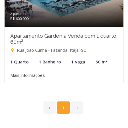
A partir de:
R$ 600.000
Apartamento Garden à Venda com 1 quarto,
60m²
Rua João Cunha - Fazenda, Itajaí-SC
1 Quarto
1 Banheiro
1 Vaga
60 m²
Mais informações
‹
1
›