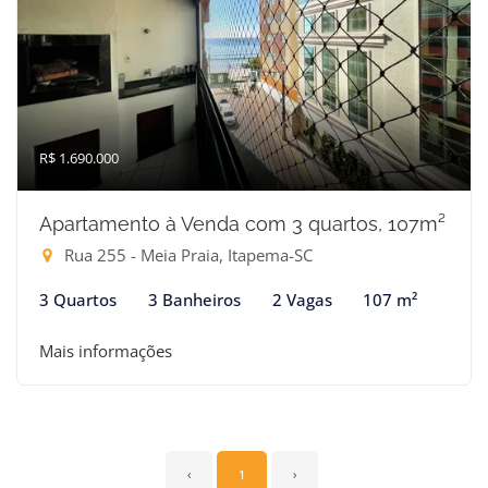
R$ 1.690.000
Apartamento à Venda com 3 quartos, 107m²
Rua 255 - Meia Praia, Itapema-SC
3 Quartos
3 Banheiros
2 Vagas
107 m²
Mais informações
‹
1
›