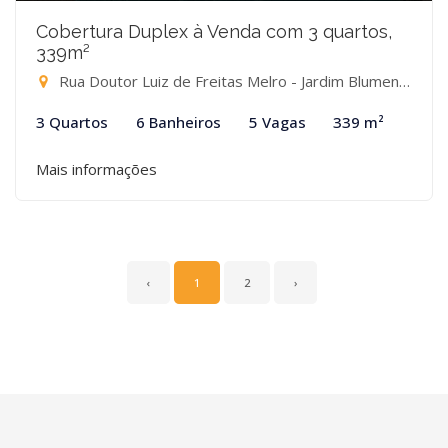
Cobertura Duplex à Venda com 3 quartos,
339m²
Rua Doutor Luiz de Freitas Melro - Jardim Blumenau, Blumenau-SC
3 Quartos
6 Banheiros
5 Vagas
339 m²
Mais informações
‹
1
2
›