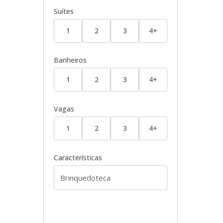
Suítes
1
2
3
4+
Banheiros
1
2
3
4+
Vagas
1
2
3
4+
Características