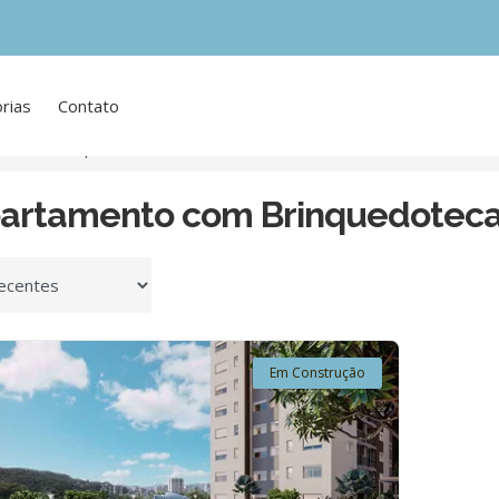
rias
Contato
Com Brinquedoteca
partamento com Brinquedoteca 
 por
Em Construção