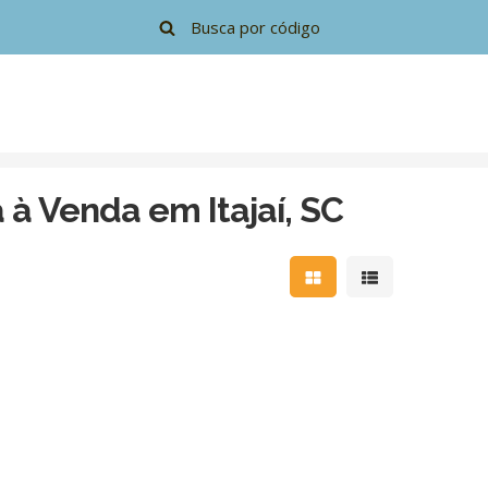
à Venda em Itajaí, SC
Mostrar resultados e
Mostrar resulta