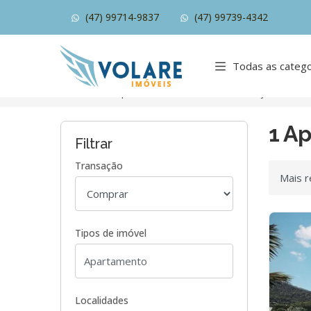
(47) 99714-9837
(47) 99739-4342
Página inicial
Todas as catego
Início
Apartamentos à venda
Itajaí/SC
1 A
Filtrar
Transação
Ordenar
Tipos de imóvel
Localidades