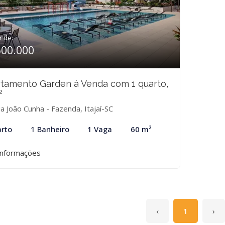
r de:
600.000
tamento Garden à Venda com 1 quarto,
²
a João Cunha - Fazenda, Itajaí-SC
rto
1 Banheiro
1 Vaga
60 m²
informações
‹
1
›