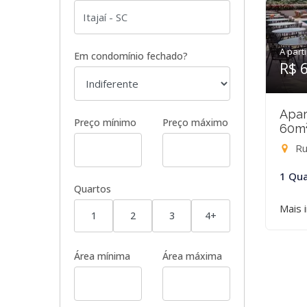
A parti
Em condomínio fechado?
R$ 
Apar
Preço mínimo
Preço máximo
60m
Ru
1 Qua
Quartos
Mais 
1
2
3
4+
Área mínima
Área máxima