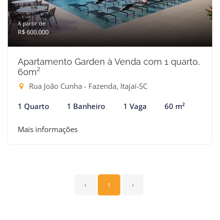
A partir de:
R$ 600.000
Apartamento Garden à Venda com 1 quarto,
60m²
Rua João Cunha - Fazenda, Itajaí-SC
1 Quarto
1 Banheiro
1 Vaga
60 m²
Mais informações
‹
1
›