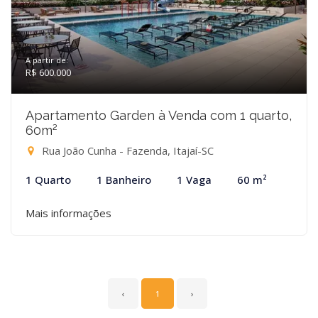
A partir de:
R$ 600.000
Apartamento Garden à Venda com 1 quarto,
60m²
Rua João Cunha - Fazenda, Itajaí-SC
1 Quarto
1 Banheiro
1 Vaga
60 m²
Mais informações
‹
1
›