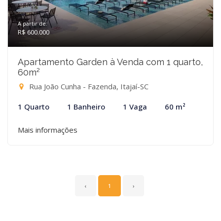
A partir de:
R$ 600.000
Apartamento Garden à Venda com 1 quarto,
60m²
Rua João Cunha - Fazenda, Itajaí-SC
1 Quarto
1 Banheiro
1 Vaga
60 m²
Mais informações
‹
1
›