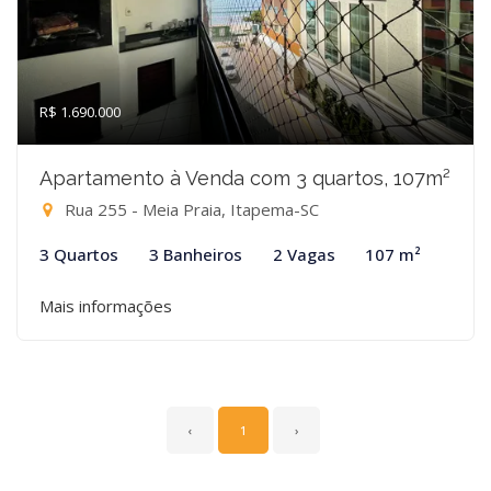
R$ 1.690.000
Apartamento à Venda com 3 quartos, 107m²
Rua 255 - Meia Praia, Itapema-SC
3 Quartos
3 Banheiros
2 Vagas
107 m²
Mais informações
‹
1
›