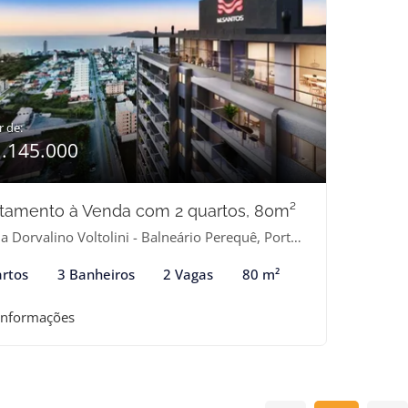
r de:
1.145.000
tamento à Venda com 2 quartos, 80m²
 Dorvalino Voltolini - Balneário Perequê, Porto Belo-SC
rtos
3 Banheiros
2 Vagas
80 m²
informações