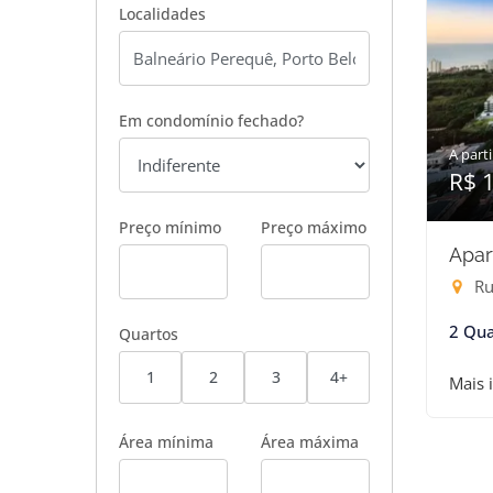
Localidades
Em condomínio fechado?
A parti
R$ 
Preço mínimo
Preço máximo
Apar
Rua
2 Qua
Quartos
1
2
3
4+
Mais 
Área mínima
Área máxima