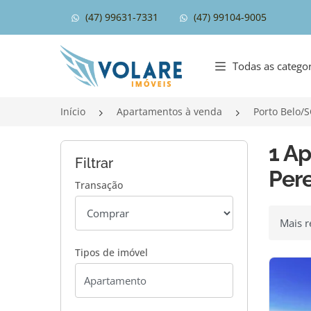
(47) 99631-7331
(47) 99104-9005
Página inicial
Todas as categor
Início
Apartamentos à venda
Porto Belo/
1 A
Filtrar
Pere
Transação
Ordenar
Tipos de imóvel