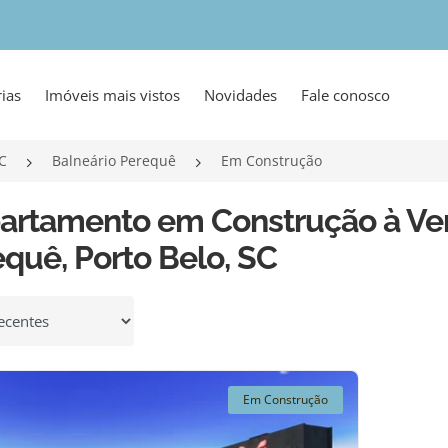
ias
Imóveis mais vistos
Novidades
Fale conosco
SC
Balneário Perequê
Em Construção
partamento em Construção à Ve
quê, Porto Belo, SC
 por
Em Construção