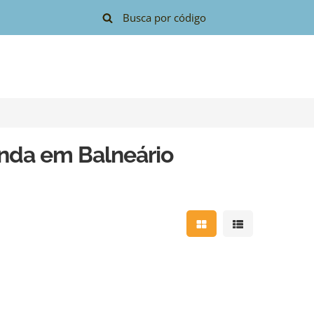
nda em Balneário
Mostrar resultados e
Mostrar result