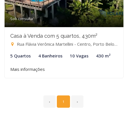
Sob consulta
Casa à Venda com 5 quartos, 430m²
Rua Flávia Verônica Martellini - Centro, Porto Belo-SC
5 Quartos
4 Banheiros
10 Vagas
430 m²
Mais informações
‹
1
›