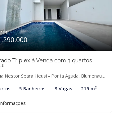
ir de:
1.290.000
ado Triplex à Venda com 3 quartos,
m²
a Nestor Seara Heusi - Ponta Aguda, Blumenau-SC
artos
5 Banheiros
3 Vagas
215 m²
informações