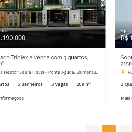
r de:
A part
1.190.000
R$ 
ado Triplex à Venda com 3 quartos,
Sobr
m²
215
a Nestor Seara Heusi - Ponta Aguda, Blumenau-SC
Ru
rtos
5 Banheiros
3 Vagas
209 m²
3 Qu
informações
Mais 