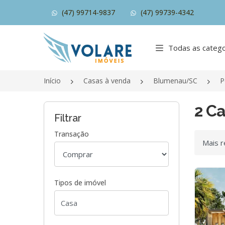
(47) 99714-9837
(47) 99739-4342
Página inicial
Todas as catego
Início
Casas à venda
Blumenau/SC
P
2 C
Filtrar
Transação
Ordenar
Tipos de imóvel