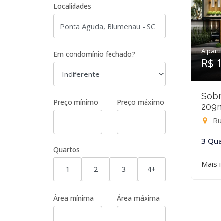
Localidades
A parti
Em condomínio fechado?
R$ 
Sobr
Preço mínimo
Preço máximo
209
Ru
3 Qua
Quartos
Mais 
1
2
3
4+
Área mínima
Área máxima