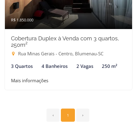
R$ 1.850.000
Cobertura Duplex à Venda com 3 quartos,
250m²
Rua Minas Gerais - Centro, Blumenau-SC
3 Quartos
4 Banheiros
2 Vagas
250 m²
Mais informações
‹
1
›