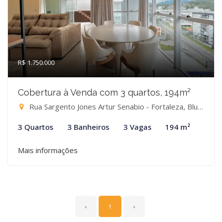
R$ 1.750.000
Cobertura à Venda com 3 quartos, 194m²
Rua Sargento Jones Artur Senabio - Fortaleza, Blumenau-SC
3 Quartos
3 Banheiros
3 Vagas
194 m²
Mais informações
‹
1
›