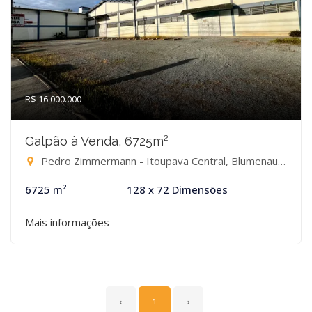
R$ 16.000.000
Galpão à Venda, 6725m²
Pedro Zimmermann - Itoupava Central, Blumenau-SC
6725 m²
128 x 72 Dimensões
Mais informações
‹
1
›