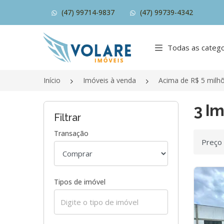
(47) 99714-9837
(47) 99739-4342
Página inicial
Todas as catego
Início
Imóveis à venda
Acima de R$ 5 milh
3 Im
Filtrar
Transação
Ordenar
Tipos de imóvel