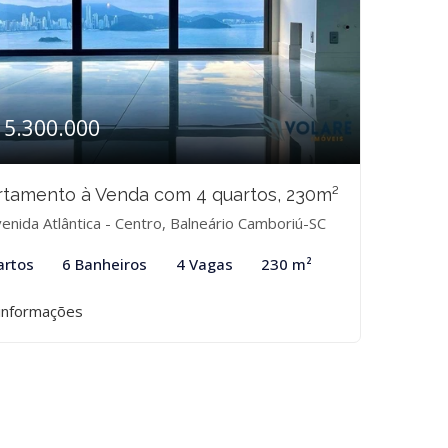
15.300.000
tamento à Venda com 4 quartos, 230m²
enida Atlântica - Centro, Balneário Camboriú-SC
artos
6 Banheiros
4 Vagas
230 m²
informações