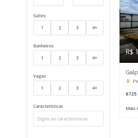
Suítes
1
2
3
4+
Banheiros
R$ 
1
2
3
4+
Galp
Vagas
Pe
1
2
3
4+
6725
Características
Mais 