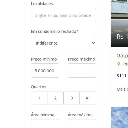
Localidades
Em condomínio fechado?
R$ 
Galp
Preço mínimo
Preço máximo
Rua
3111
Quartos
Mais 
1
2
3
4+
Área mínima
Área máxima