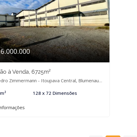
16.000.000
ão à Venda, 6725m²
dro Zimmermann - Itoupava Central, Blumenau-SC
 m²
128 x 72 Dimensões
informações