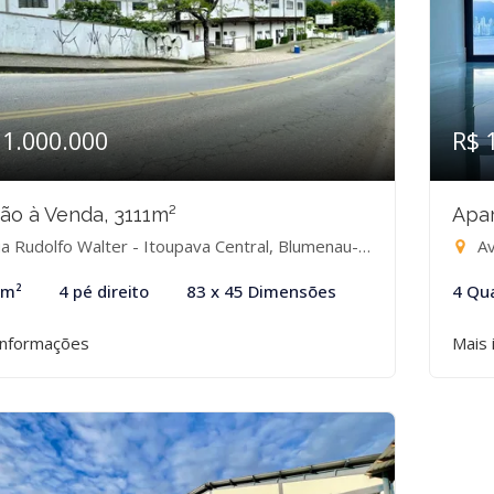
11.000.000
R$ 
ão à Venda, 3111m²
Apar
 Rudolfo Walter - Itoupava Central, Blumenau-SC
Av
 m²
4 pé direito
83 x 45 Dimensões
4 Qu
informações
Mais 