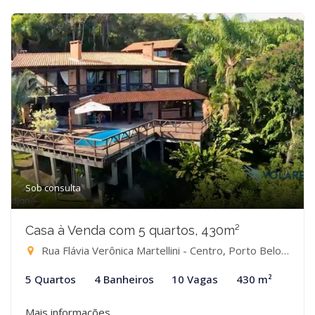
Sob consulta
Casa à Venda com 5 quartos, 430m²
Rua Flávia Verônica Martellini - Centro, Porto Belo-SC
5 Quartos
4 Banheiros
10 Vagas
430 m²
Mais informações