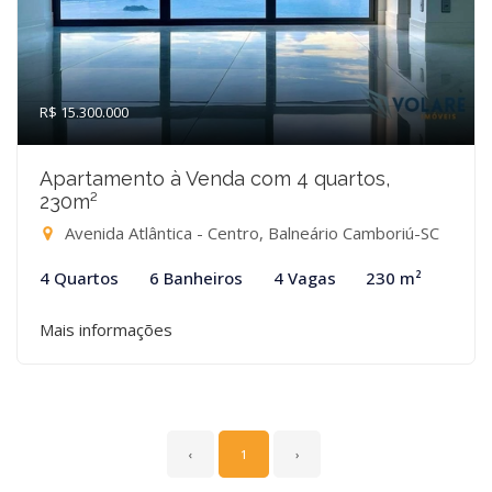
R$ 15.300.000
Apartamento à Venda com 4 quartos,
230m²
Avenida Atlântica - Centro, Balneário Camboriú-SC
4 Quartos
6 Banheiros
4 Vagas
230 m²
Mais informações
‹
1
›