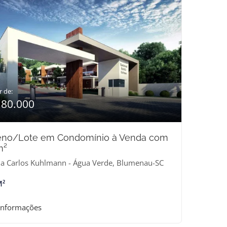
r de:
180.000
eno/Lote em Condomínio à Venda com
m²
a Carlos Kuhlmann - Água Verde, Blumenau-SC
M²
informações