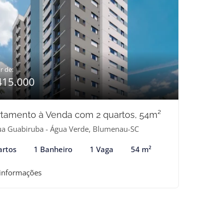
r de:
415.000
tamento à Venda com 2 quartos, 54m²
a Guabiruba - Água Verde, Blumenau-SC
artos
1 Banheiro
1 Vaga
54 m²
 informações