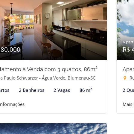
A parti
780.000
R$ 
tamento à Venda com 3 quartos, 86m²
Apar
a Paulo Schwarzer - Água Verde, Blumenau-SC
Ru
rtos
2 Banheiros
2 Vagas
86 m²
2 Qu
informações
Mais