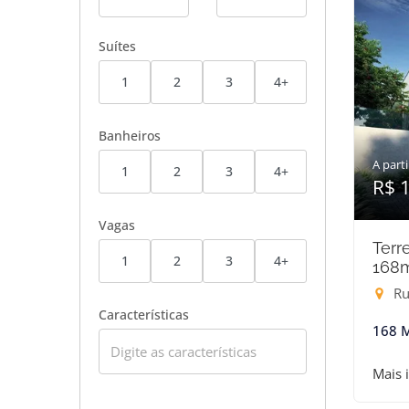
Suítes
1
2
3
4+
Banheiros
A parti
1
2
3
4+
R$ 
Vagas
Terr
1
2
3
4+
168
Ru
Características
168 
Mais 