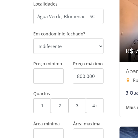
Localidades
Em condomínio fechado?
R$ 
Preço mínimo
Preço máximo
Apar
Ru
3 Qua
Quartos
1
2
3
4+
Mais 
Área mínima
Área máxima