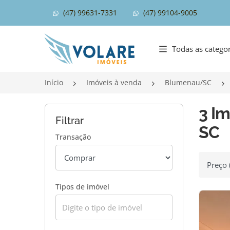
(47) 99631-7331
(47) 99104-9005
Página inicial
Todas as categor
Início
Imóveis à venda
Blumenau/SC
3 Im
Filtrar
SC
Transação
Ordenar
Tipos de imóvel