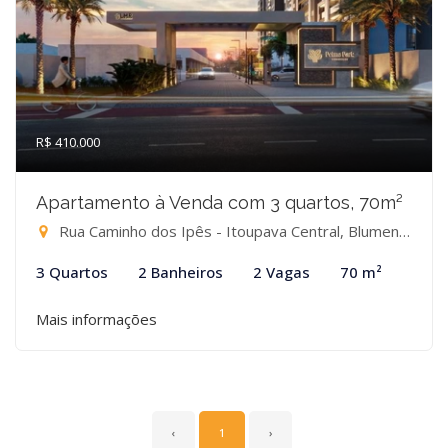
R$ 410.000
Apartamento à Venda com 3 quartos, 70m²
Rua Caminho dos Ipês - Itoupava Central, Blumenau-SC
3 Quartos
2 Banheiros
2 Vagas
70 m²
Mais informações
‹
1
›