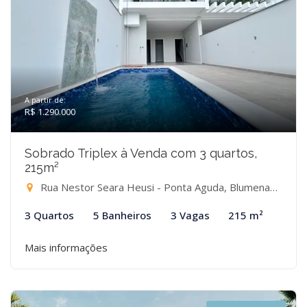
A partir de:
R$ 1.290.000
Sobrado Triplex à Venda com 3 quartos,
215m²
Rua Nestor Seara Heusi - Ponta Aguda, Blumenau-SC
3 Quartos
5 Banheiros
3 Vagas
215 m²
Mais informações