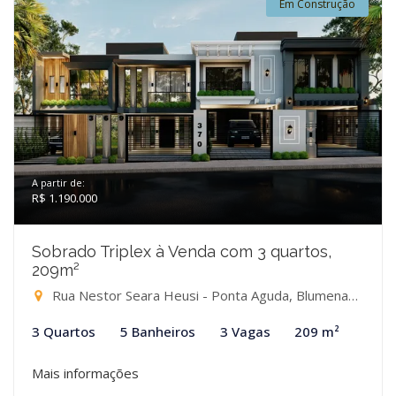
Em Construção
A partir de:
R$ 1.190.000
Sobrado Triplex à Venda com 3 quartos,
209m²
Rua Nestor Seara Heusi - Ponta Aguda, Blumenau-SC
3 Quartos
5 Banheiros
3 Vagas
209 m²
Mais informações