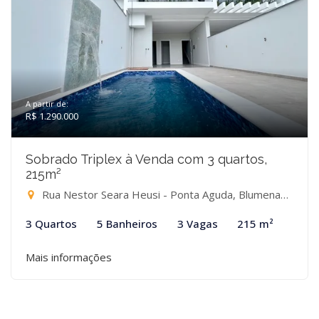
A partir de:
R$ 1.290.000
Sobrado Triplex à Venda com 3 quartos,
215m²
Rua Nestor Seara Heusi - Ponta Aguda, Blumenau-SC
3 Quartos
5 Banheiros
3 Vagas
215 m²
Mais informações