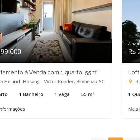
A part
399.000
R$ 
tamento à Venda com 1 quarto, 55m²
Loft
a Heinrich Hosang - Victor Konder, Blumenau-SC
Ru
rto
1 Banheiro
1 Vaga
55 m²
1 Qu
informações
Mais 