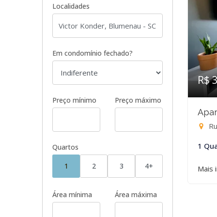
Localidades
Em condomínio fechado?
R$ 
Preço mínimo
Preço máximo
Apar
Ru
1 Qua
Quartos
1
2
3
4+
Mais 
Área mínima
Área máxima