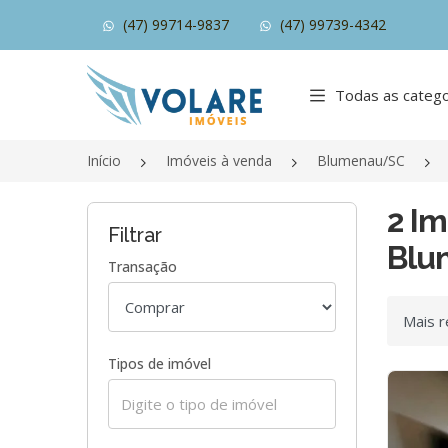
(47) 99714-9837
(47) 99739-4342
Página inicial
Todas as catego
Início
Imóveis à venda
Blumenau/SC
2 Im
Filtrar
Blu
Transação
Ordenar
Tipos de imóvel