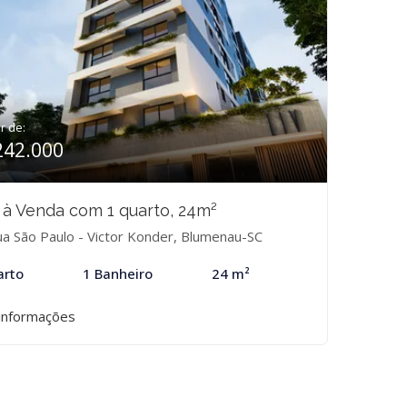
ir de:
242.000
 à Venda com 1 quarto, 24m²
a São Paulo - Victor Konder, Blumenau-SC
arto
1 Banheiro
24 m²
informações