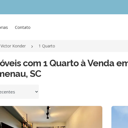
rias
Contato
Victor Konder
1 Quarto
óveis com 1 Quarto à Venda em
menau, SC
 por