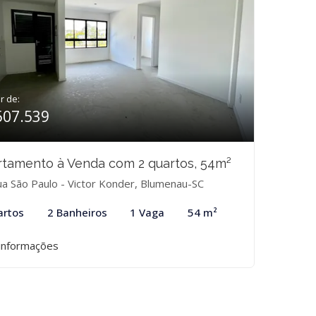
ir de:
507.539
tamento à Venda com 2 quartos, 54m²
a São Paulo - Victor Konder, Blumenau-SC
artos
2 Banheiros
1 Vaga
54 m²
informações