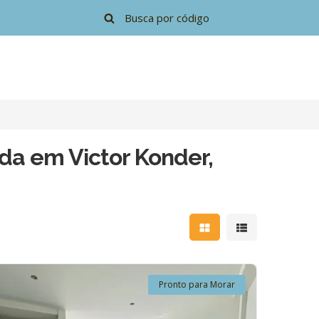
da em Victor Konder,
Mostrar resultados e
Mostrar resulta
Pronto para Morar