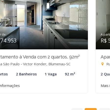
r de:
A part
774.953
R$ 
tamento à Venda com 2 quartos, 92m²
Apar
a São Paulo - Victor Konder, Blumenau-SC
Ru
rtos
2 Banheiros
1 Vaga
92 m²
2 Qu
informações
Mais 