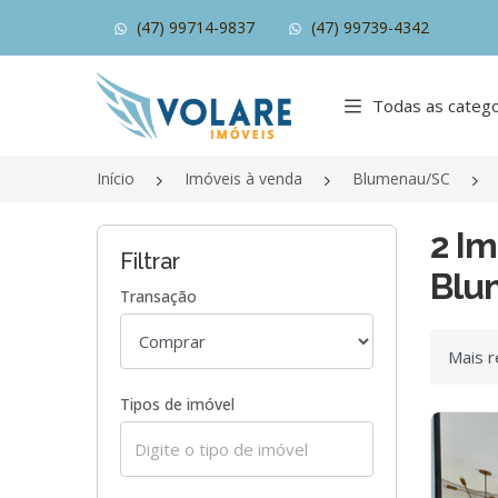
(47) 99714-9837
(47) 99739-4342
Página inicial
Todas as catego
Início
Imóveis à venda
Blumenau/SC
2 Im
Filtrar
Blu
Transação
Ordenar
Tipos de imóvel