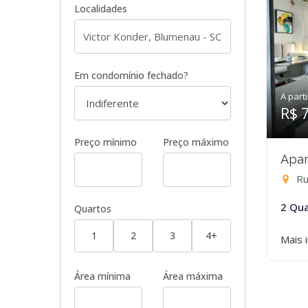
Localidades
Em condomínio fechado?
A parti
R$ 
Preço mínimo
Preço máximo
Apar
Ru
2 Qua
Quartos
1
2
3
4+
Mais 
Área mínima
Área máxima