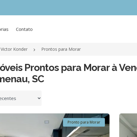
rias
Contato
Victor Konder
Prontos para Morar
óveis Prontos para Morar à Ven
menau, SC
 por
Pronto para Morar