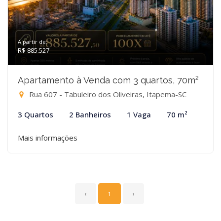
A partir de:
R$ 885.527
Apartamento à Venda com 3 quartos, 70m²
Rua 607 - Tabuleiro dos Oliveiras, Itapema-SC
3 Quartos
2 Banheiros
1 Vaga
70 m²
Mais informações
‹
1
›