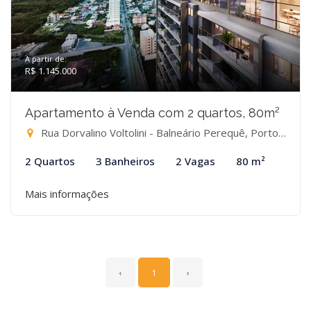
A partir de:
R$ 1.145.000
Apartamento à Venda com 2 quartos, 80m²
Rua Dorvalino Voltolini - Balneário Perequê, Porto Belo-SC
2 Quartos
3 Banheiros
2 Vagas
80 m²
Mais informações
‹
1
›