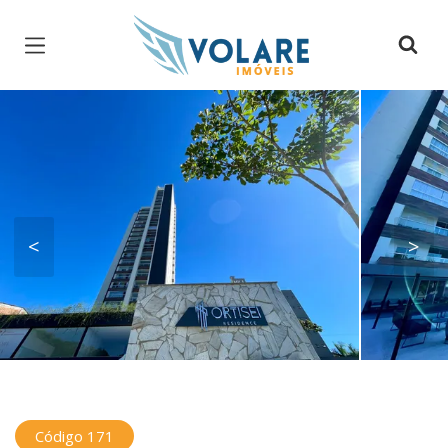
Página inicial
<
>
Código 171