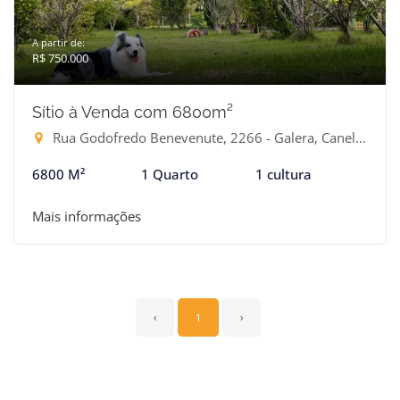
A partir de:
R$ 750.000
Sítio à Venda com 6800m²
Rua Godofredo Benevenute, 2266 - Galera, Canelinha-SC
6800 M²
1 Quarto
1 cultura
Mais informações
‹
1
›