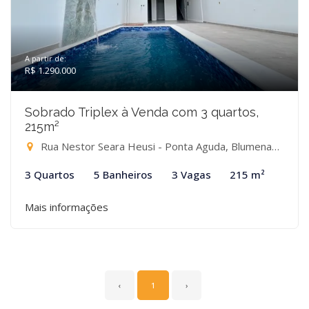
A partir de:
R$ 1.290.000
Sobrado Triplex à Venda com 3 quartos,
215m²
Rua Nestor Seara Heusi - Ponta Aguda, Blumenau-SC
3 Quartos
5 Banheiros
3 Vagas
215 m²
Mais informações
‹
1
›